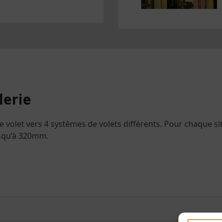
lerie
le volet vers 4 systèmes de volets différents. Pour chaque 
usqu’à 320mm.