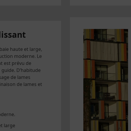
lissant
aie haute et large,
ruction moderne. Le
nt est prévu de
n guide. D’habitude
sage de lames
naison de lames et
oderne.
t large