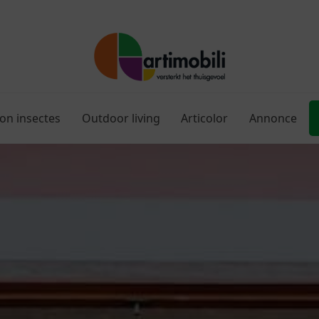
ion insectes
Outdoor living
Articolor
Annonce