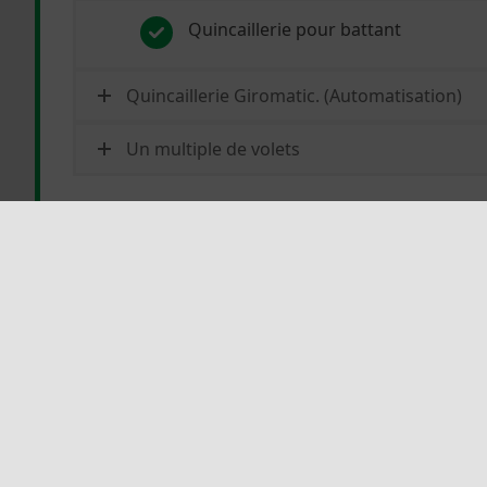
Quincaillerie pour battant
Quincaillerie Giromatic. (Automatisation)
Un multiple de volets