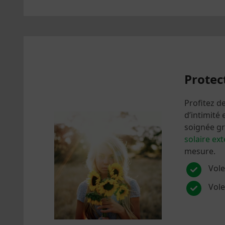
Protec
Profitez d
d’intimité
soignée g
solaire ex
mesure.
Vole
Vole