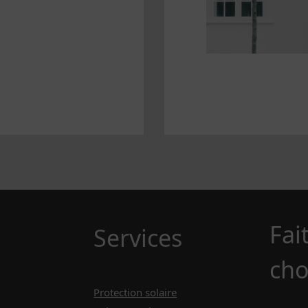
La suite >
Fai
Services
cho
Protection solaire