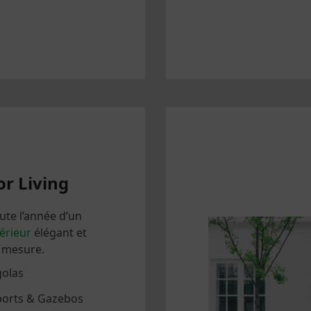
La suite >
r Living
oute l’année d’un
érieur
élégant et
r mesure.
olas
ports & Gazebos