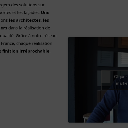
zegem des solutions sur
portes et les façades.
Une
nons
les architectes, les
iers
dans la réalisation de
t qualité. Grâce à notre réseau
 France, chaque réalisation
e
finition irréprochable
.
Cliquez
ertise.
market