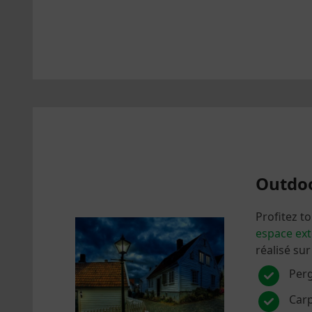
Outdoo
Profitez t
espace ext
réalisé su
Perg
Car