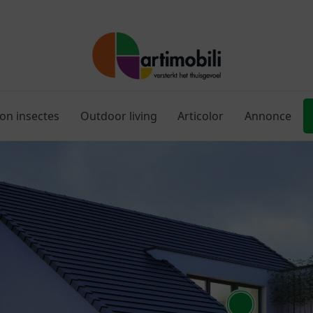
ion insectes
Outdoor living
Articolor
Annonce