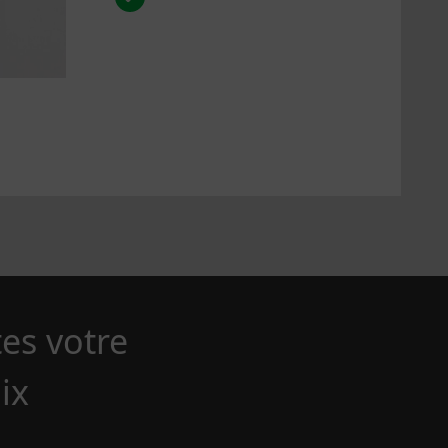
La suite >
tes votre
ix