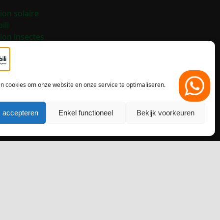
ion solaire
ili
ion insectes
 living
or
ce
de
en cookies om onze website en onze service te optimaliseren.
t
 accepteren
Enkel functioneel
Bekijk voorkeuren