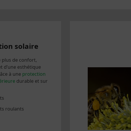
tion solaire
e plus de confort,
 et d’une esthétique
râce à une
protection
térieure
durable et sur
ts
ts roulants