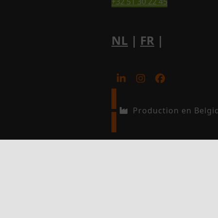
+32 51 30 22 45
NL
|
FR
|
LinkedIn
Instagram
Facebook
Production en Belgi