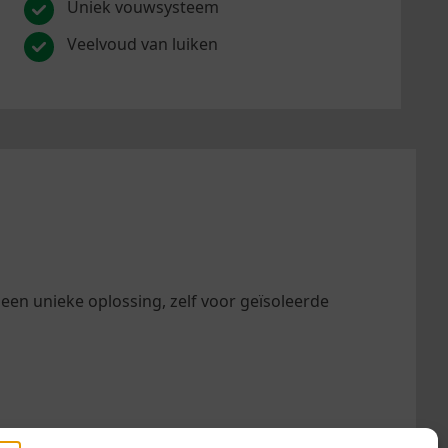
Uniek vouwsysteem
Veelvoud van luiken
een unieke oplossing, zelf voor geïsoleerde