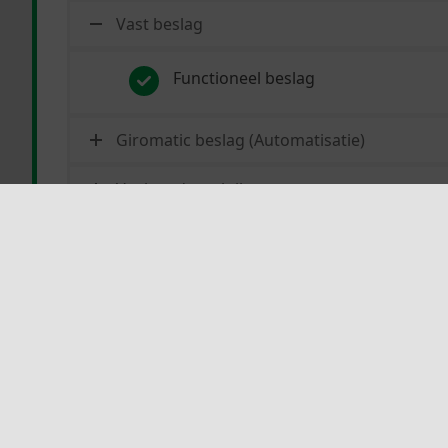
Vast beslag
Functioneel beslag
Giromatic beslag (Automatisatie)
Veelvoud van luiken
Start me