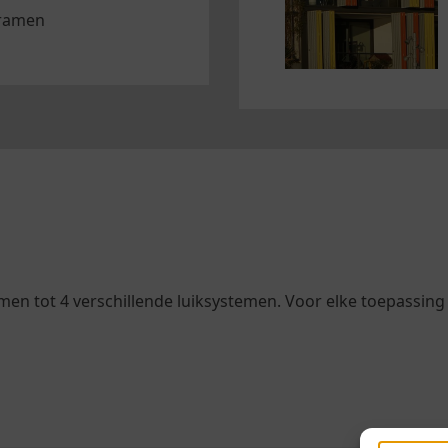
 ramen
en tot 4 verschillende luiksystemen. Voor elke toepassing 