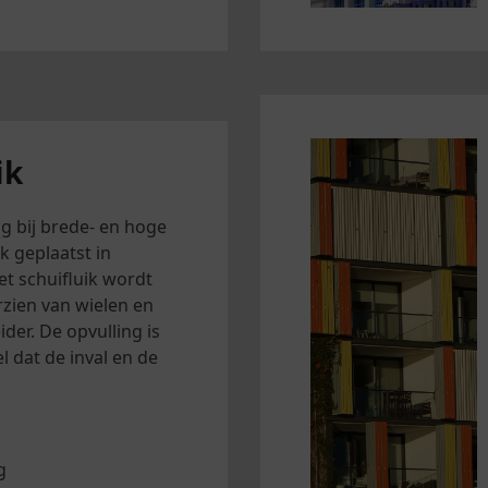
ik
ng bij brede- en hoge
 geplaatst in
 schuifluik wordt
zien van wielen en
der. De opvulling is
 dat de inval en de
g