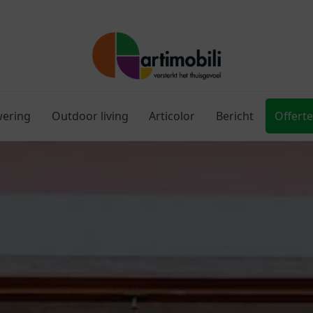
wering
Outdoor living
Articolor
Bericht
Offerte