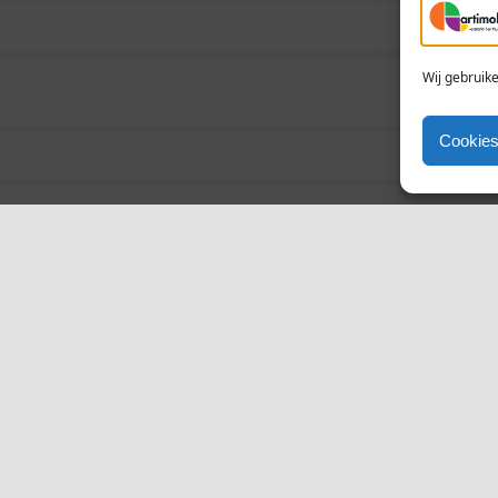
Wij gebruik
Cookies
t de online offerteaanvraag voor vensterluiken - Vast | Klap | Vou