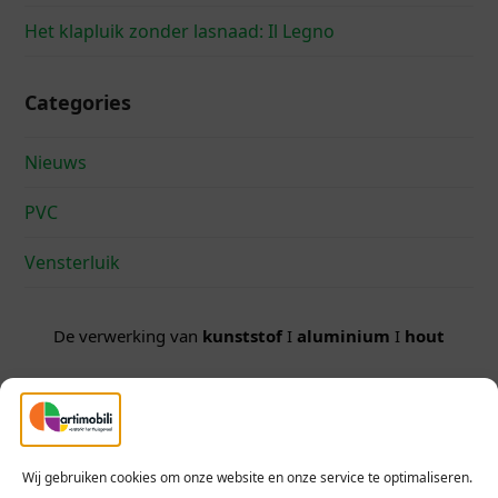
Het klapluik zonder lasnaad: Il Legno
Categories
Nieuws
PVC
Vensterluik
De verwerking van
kunststof
I
aluminium
I
hout
Geef jouw woning
charme
en een
uniek
karakter
Wij gebruiken cookies om onze website en onze service te optimaliseren.