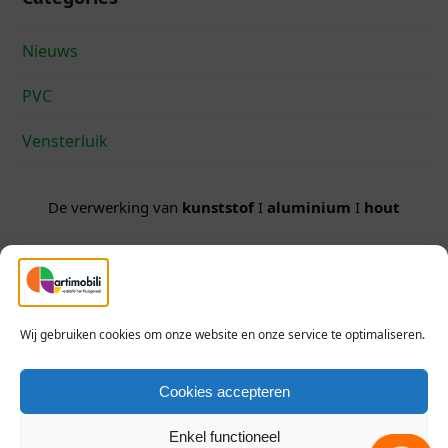
Nieuws
PVC
Vensterluik
De verwerking van
kunststof
I
aluminium
I
hout
Geef jouw woning
charme
en een
uniek
karakter
Wij gebruiken cookies om onze website en onze service te optimaliseren.
Cookies accepteren
Enkel functioneel